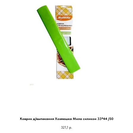
Коврик д/выпекания Хозяюшка Мила силикон 33*44 /50
321,1
р.